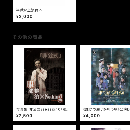
半蔵Ⅳ上演台本
¥2,000
その他の商品
写真集「非公式」session０「服部
《誰かの願いが叶う頃》公演D
整治×Nothing」 《電子書籍》
¥2,500
¥4,000