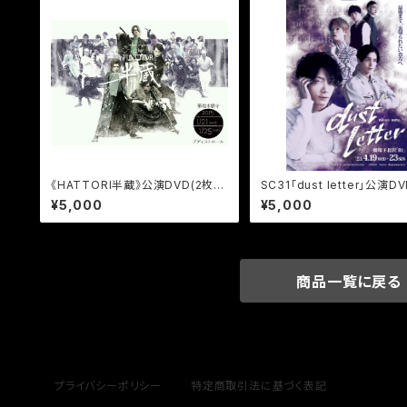
《HATTORI半蔵》公演DVD(2枚
SC31「dust letter」公演D
組)
¥5,000
¥5,000
商品一覧に戻る
プライバシーポリシー
特定商取引法に基づく表記