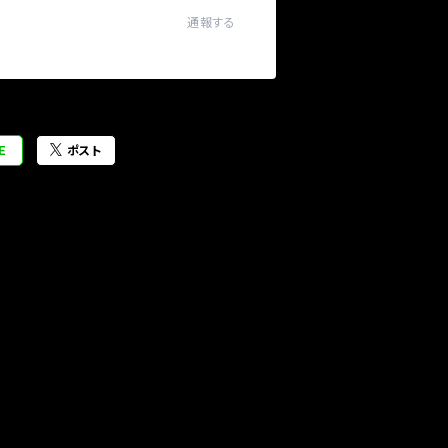
通報する
E
ポスト