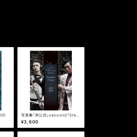
VD
写真集「非公式」session2「Step
hanFisher×服部整治」《書籍版》
¥3,600