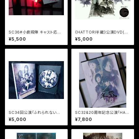
SC36#小劇殺陣 キャスト応援
《HATTORI半蔵》公演DVD(2
グッズ「ミニ光剣」-サインタグ付
枚組)
¥5,500
¥5,000
き-
SC34回公演「ふれられないか
SC32&20周年記念公演「HAT
ら、みている。みていられないか
TORI半蔵零」AB公演DVD
¥5,000
¥7,800
ら、ふれる。」公演DVD