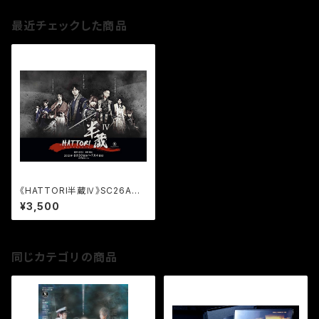
最近チェックした商品
《HATTORI半蔵Ⅳ》SC26ACT
公演DVD
¥3,500
同じカテゴリの商品