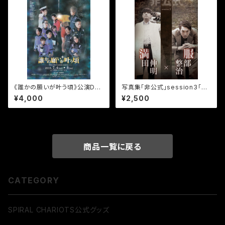
《誰かの願いが叶う頃》公演DV
写真集｢非公式｣session3｢満
D
田伸明×服部整治｣《電子書籍》
¥4,000
¥2,500
商品一覧に戻る
CATEGORY
SPIRAL CHARIOTS公式グッズ