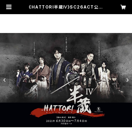
《HATTORI半蔵Ⅳ》SC26ACT公演
DVD | SPIRAL CHARIOTS 公式
グッズショップ