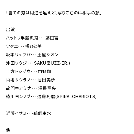
｢嘗ての刃は用途を違えど、写りこむのは相手の顔｣
出演
ハットリ半蔵汎刃･･･藤田富
ツタエ･･･橘ひと美
坂本リュウバ･･･土屋シオン
沖田ソウジ･･･SAKU(BUZZ-ER.)
土方トシゾウ･･･門野翔
百地サクラノ･･･窪田美沙
故門字アミナ･･･澤邊寧央
徳川ヨシノブ･･･遠藤巧磨(SPIRALCHARIOTS)
近藤イサミ･･･鵜飼主水
他