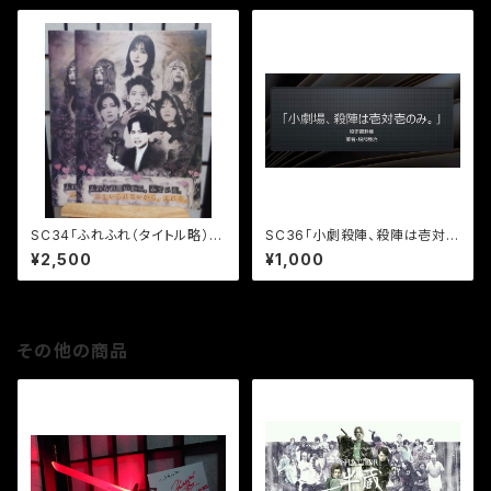
SC34「ふれふれ（タイトル略）」
SC36「小劇殺陣、殺陣は壱対壱
公演パンフレット
のみ」設定資料集
¥2,500
¥1,000
その他の商品