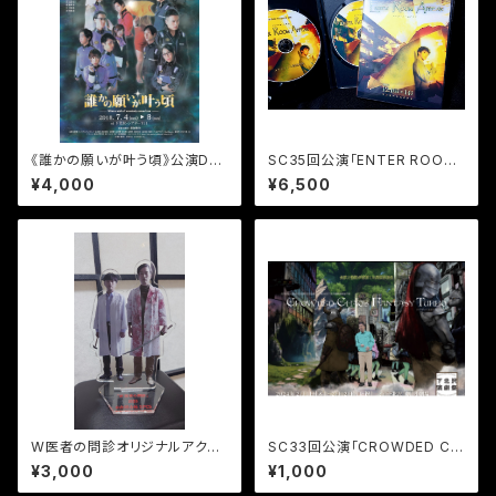
《誰かの願いが叶う頃》公演DV
SC35回公演「ENTER ROOM
D
APPEAR」公演DVD ABcast同
¥4,000
¥6,500
梱+特典映像
W医者の問診オリジナルアクリ
SC33回公演「CROWDED CH
ルスタンド
AOS FANTASY TURBO」映像
¥3,000
¥1,000
データA.B.シングルRemix