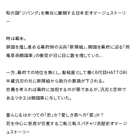
和の国｢ジパング｣を舞台に展開する日本史オマージュストーリ
ー
時は幕末。
鎖国を推し進める幕府側の尖兵｢新撰組｣、開国を幕府に迫る｢飛
竜革命開国軍｣の衝突が日に日に数を増していた…
一方、幕府での地位を無くし、髪結屋として働く6代目HATTORI
半蔵汎刃の元に新撰組から助力の要請が下される。
忠義を考えれば幕府に加担するのが筋であるが、汎刃と恋仲で
あるツタエは開国軍に与していた。
重んじるはかつての｢忠｣か？愛しき君への｢愛｣か？
忍を中心に思惑が交差する二転三転スパチャリ流歴史オマージ
ュストーリー