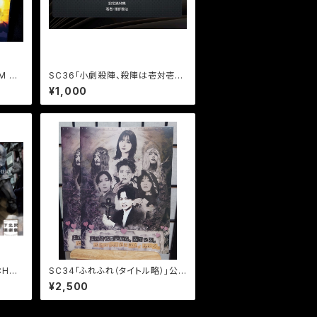
M AP
SC36「小劇殺陣、殺陣は壱対壱の
同梱+特
み」設定資料集
¥1,000
CHAO
SC34「ふれふれ（タイトル略）」公
像データ
演パンフレット
¥2,500