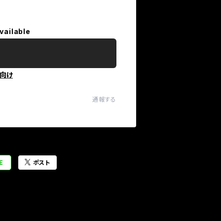
vailable
向け
通報する
E
ポスト