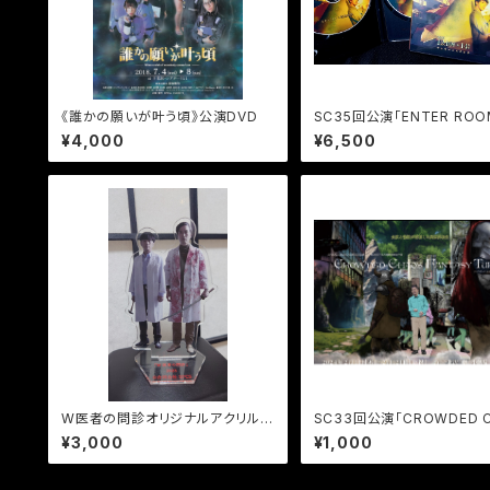
《誰かの願いが叶う頃》公演DVD
SC35回公演「ENTER ROO
PEAR」公演DVD ABcast
¥4,000
¥6,500
典映像
W医者の問診オリジナルアクリルス
SC33回公演「CROWDED 
タンド
S FANTASY TURBO」映
¥3,000
¥1,000
A.B.シングルRemix