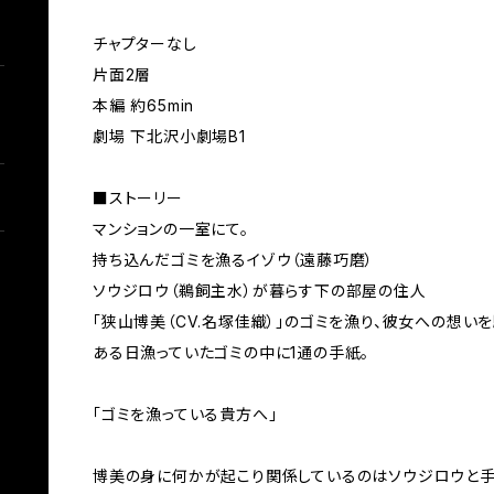
チャプターなし
片面2層
本編 約65min
劇場 下北沢小劇場B1
■ストーリー
マンションの一室にて。
持ち込んだゴミを漁るイゾウ（遠藤巧磨）
ソウジロウ（鵜飼主水）が暮らす下の部屋の住人
「狭山博美（CV.名塚佳織）」のゴミを漁り、彼女への想い
ある日漁っていたゴミの中に1通の手紙。
「ゴミを漁っている貴方へ」
博美の身に何かが起こり関係しているのはソウジロウと手