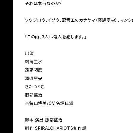
それは本当なのか?
ソウジロウ、イゾウ、配管工のカナヤマ（澤邊寧央）、マンシ
「この内、3人は殺人を犯します。」
出演
鵜飼主水
遠藤巧磨
澤邊寧央
きたつとむ
服部整治
※狭山博美/CV.名塚佳織
脚本.演出 服部整治
制作 SPIRALCHARIOTS制作部