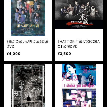
《誰かの願いが叶う頃》公演
《HATTORI半蔵Ⅳ》SC26A
DVD
CT公演DVD
¥4,000
¥3,500