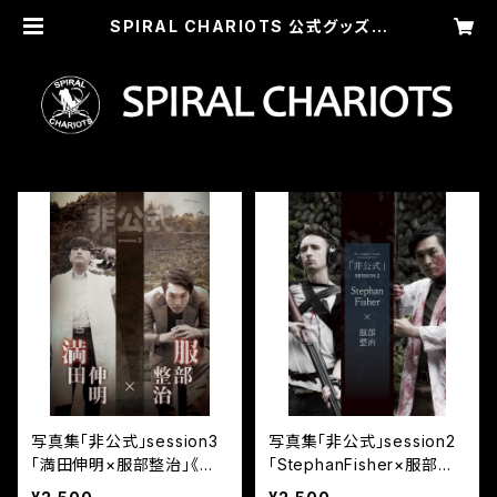
SPIRAL CHARIOTS 公式グッズシ
ョップ
写真集｢非公式｣session3
写真集「非公式」session2
｢満田伸明×服部整治｣《電
「StephanFisher×服部整
子書籍》
治」《電子書籍PDF》