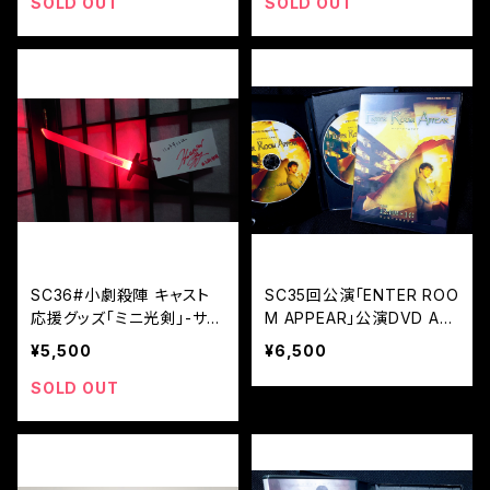
SOLD OUT
SOLD OUT
SC36#小劇殺陣 キャスト
SC35回公演「ENTER ROO
応援グッズ「ミニ光剣」-サイ
M APPEAR」公演DVD AB
ンタグ付き-
cast同梱+特典映像
¥5,500
¥6,500
SOLD OUT