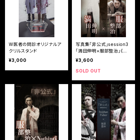
W医者の問診オリジナルア
写真集｢非公式｣session3
クリルスタンド
｢満田伸明×服部整治｣《書
籍版》
¥3,000
¥3,600
SOLD OUT