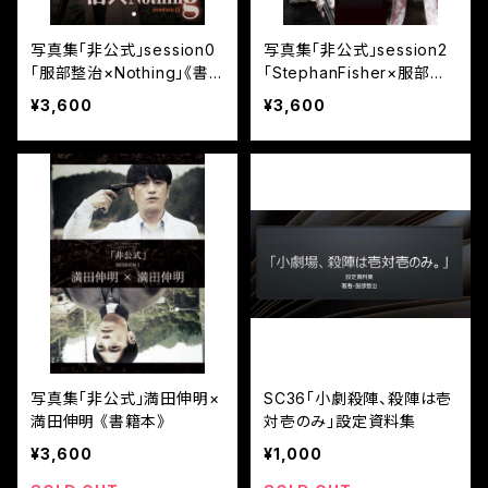
写真集「非公式」session0
写真集「非公式」session2
「服部整治×Nothing」《書
「StephanFisher×服部整
籍版》
治」《書籍版》
¥3,600
¥3,600
写真集「非公式」満田伸明×
SC36「小劇殺陣、殺陣は壱
満田伸明 《書籍本》
対壱のみ」設定資料集
¥3,600
¥1,000